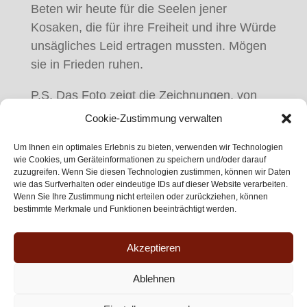
Beten wir heute für die Seelen jener
Kosaken, die für ihre Freiheit und ihre Würde
unsägliches Leid ertragen mussten. Mögen
sie in Frieden ruhen.
P.S. Das Foto zeigt die Zeichnungen, von
denen Emma in ihrer Erinnerung berichtet.
Cookie-Zustimmung verwalten
Владимир Мелихов
Um Ihnen ein optimales Erlebnis zu bieten, verwenden wir Technologien
wie Cookies, um Geräteinformationen zu speichern und/oder darauf
zuzugreifen. Wenn Sie diesen Technologien zustimmen, können wir Daten
wie das Surfverhalten oder eindeutige IDs auf dieser Website verarbeiten.
Wenn Sie Ihre Zustimmung nicht erteilen oder zurückziehen, können
bestimmte Merkmale und Funktionen beeinträchtigt werden.
© 2025 | Verein zum Gedenken an die Lienzer
Kosakentragödie vom 1. Juni 1945 e.V. (gegründet
Akzeptieren
1957)
Ablehnen